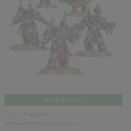
AÑADIR AL CARRITO
Precio
Precio
-20%
41,20 €
51,50 €
base
Exterminadores del Caos Chaos Space...