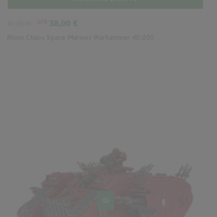
Precio
Precio
-20%
38,00 €
47,50 €
base
Rhino Chaos Space Marines Warhammer 40.000