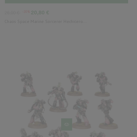
Precio
Precio
-20%
20,80 €
26,00 €
base
Chaos Space Marine Sorcerer Hechicero...