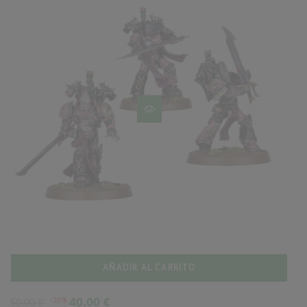
AÑADIR AL CARRITO
Precio
Precio
-20%
40,00 €
50,00 €