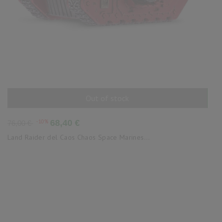
Out of stock
AÑADIR AL CARRITO
Precio
Precio
-10%
68,40 €
76,00 €
base
Land Raider del Caos Chaos Space Marines...