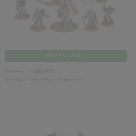
AÑADIR AL CARRITO
Precio
Precio
-10%
180,00 €
200,00 €
base
Battleforce Lords of Excess Señores del...