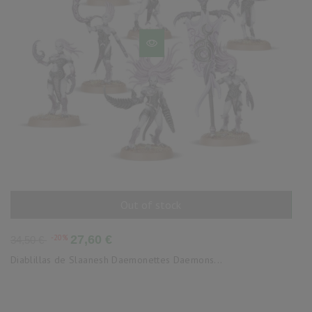
Out of stock
AÑADIR AL CARRITO
Precio
Precio
-20%
27,60 €
34,50 €
base
Diablillas de Slaanesh Daemonettes Daemons...