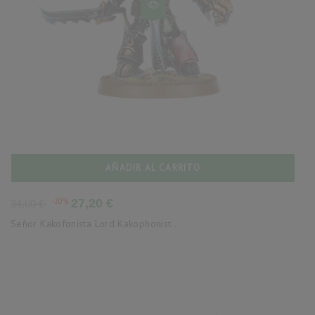
AÑADIR AL CARRITO
Precio
Precio
-20%
27,20 €
34,00 €
base
Señor Kakofonista Lord Kakophonist...