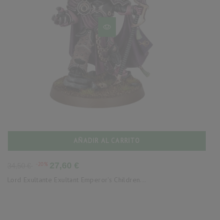
AÑADIR AL CARRITO
Precio
Precio
-20%
27,60 €
34,50 €
base
Lord Exultante Exultant Emperor's Children...