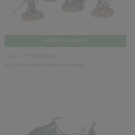
AÑADIR AL CARRITO
Precio
Precio
-20%
108,00 €
135,00 €
base
Hijos del Emperador Patrulla de Combate...