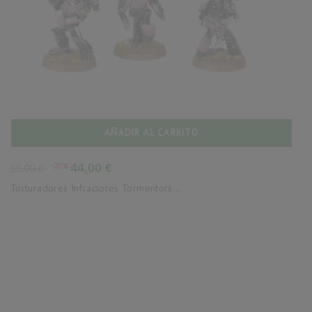
AÑADIR AL CARRITO
Precio
Precio
-20%
44,00 €
55,00 €
base
Torturadores Infractores Tormentors...