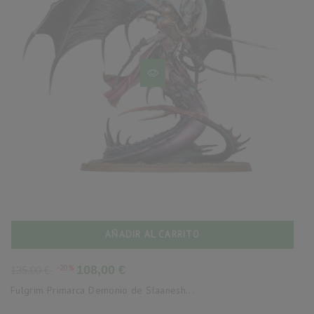
AÑADIR AL CARRITO
Precio
Precio
-20%
108,00 €
135,00 €
base
Fulgrim Primarca Demonio de Slaanesh...