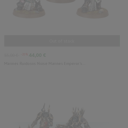
Out of stock
AÑADIR AL CARRITO
Precio
Precio
-20%
44,00 €
55,00 €
base
Marines Ruidosos Noise Marines Emperor's...