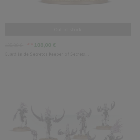
Out of stock
AÑADIR AL CARRITO
Precio
Precio
-20%
108,00 €
135,00 €
base
Guardián de Secretos Keeper of Secrets...