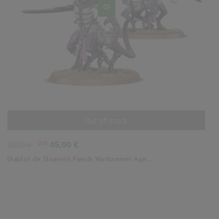
Out of stock
AÑADIR AL CARRITO
Precio
Precio
-10%
45,00 €
50,00 €
base
Diablos de Slaanesh Fiends Warhammer Age...