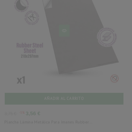
AÑADIR AL CARRITO
Precio
Precio
-5%
3,56 €
3,75 €
base
Plancha Lámina Metálica Para Imanes Rubber...