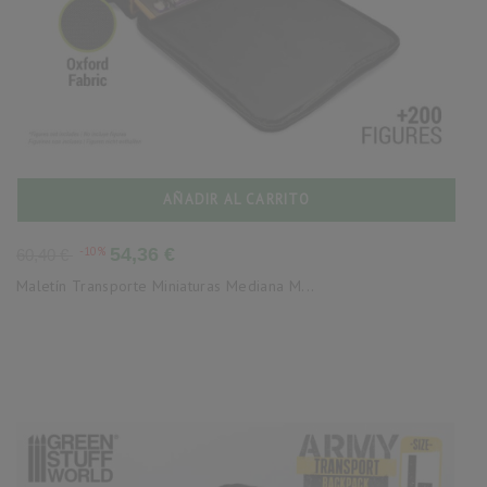
AÑADIR AL CARRITO
Precio
Precio
-10%
54,36 €
60,40 €
base
Maletín Transporte Miniaturas Mediana M...