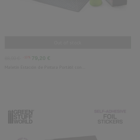
Out of stock
AÑADIR AL CARRITO
Precio
Precio
-10%
79,20 €
88,00 €
base
Maletín Estación de Pintura Portátil con...