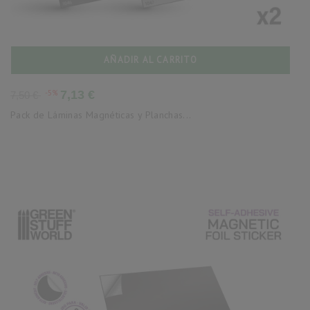
AÑADIR AL CARRITO
Precio
Precio
-5%
7,13 €
7,50 €
base
Pack de Láminas Magnéticas y Planchas...