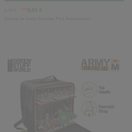
Precio
Precio
-15%
5,91 €
6,95 €
base
Estuche de Cuero Premium Para Herramientas...