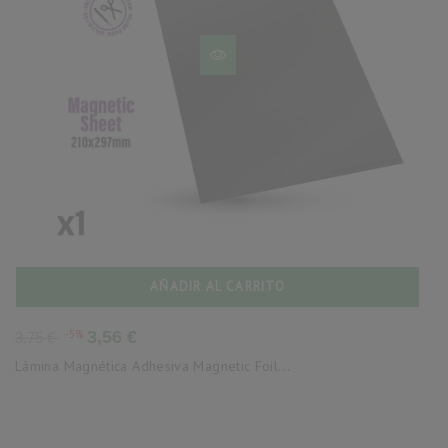
AÑADIR AL CARRITO
Precio
Precio
-5%
3,56 €
3,75 €
base
Lámina Magnética Adhesiva Magnetic Foil...