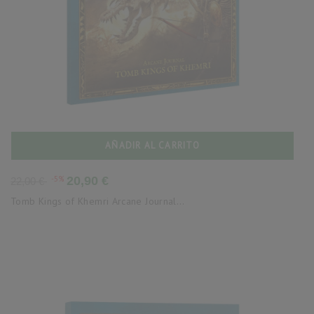
AÑADIR AL CARRITO
Precio
Precio
-5%
20,90 €
22,00 €
base
Tomb Kings of Khemri Arcane Journal...