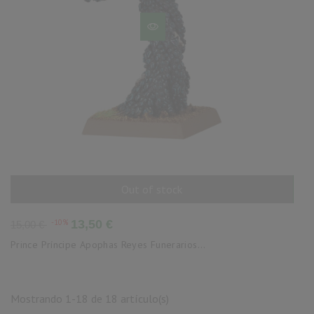
Out of stock
AÑADIR AL CARRITO
Precio
Precio
-10%
13,50 €
15,00 €
base
Prince Príncipe Apophas Reyes Funerarios...
Mostrando 1-18 de 18 artículo(s)