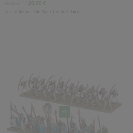
Precio
Precio
-5%
20,90 €
22,00 €
base
Arcane Journal The War of Settra's Fury...