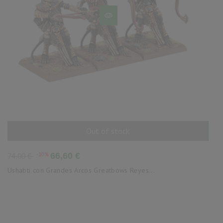
Out of stock
AÑADIR AL CARRITO
Precio
Precio
-10%
66,60 €
74,00 €
base
Ushabti con Grandes Arcos Greatbows Reyes...