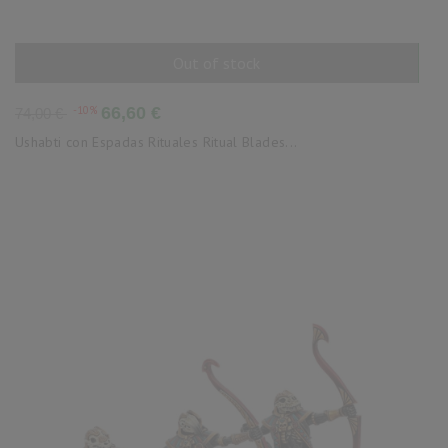
Out of stock
AÑADIR AL CARRITO
Precio
Precio
-10%
66,60 €
74,00 €
base
Ushabti con Espadas Rituales Ritual Blades...