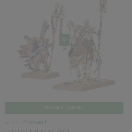
AÑADIR AL CARRITO
Precio
Precio
-20%
33,60 €
42,00 €
base
Liche Priests Tomb Kings of Khemri...