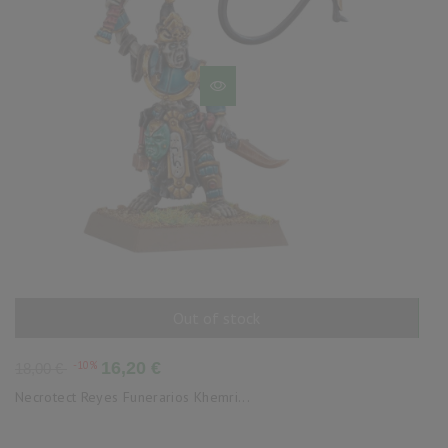
Out of stock
AÑADIR AL CARRITO
Precio
Precio
-10%
16,20 €
18,00 €
base
Necrotect Reyes Funerarios Khemri...