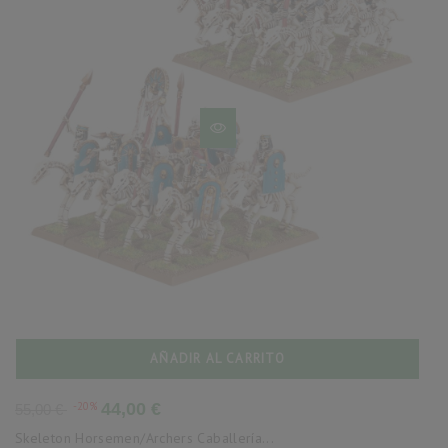
AÑADIR AL CARRITO
Precio
Precio
-20%
44,00 €
55,00 €
base
Skeleton Horsemen/Archers Caballería...