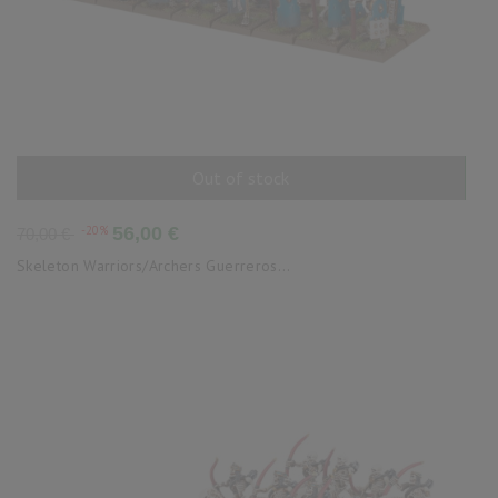
Out of stock
AÑADIR AL CARRITO
Precio
Precio
-20%
56,00 €
70,00 €
base
Skeleton Warriors/Archers Guerreros...