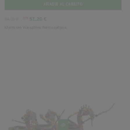
AÑADIR AL CARRITO
Precio
Precio
-20%
51,20 €
64,00 €
base
Khemrian Warsphinx Necrosphynx...