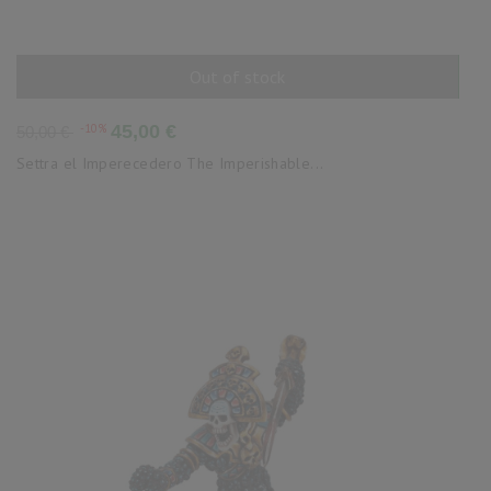
Out of stock
AÑADIR AL CARRITO
Precio
Precio
-10%
45,00 €
50,00 €
base
Settra el Imperecedero The Imperishable...