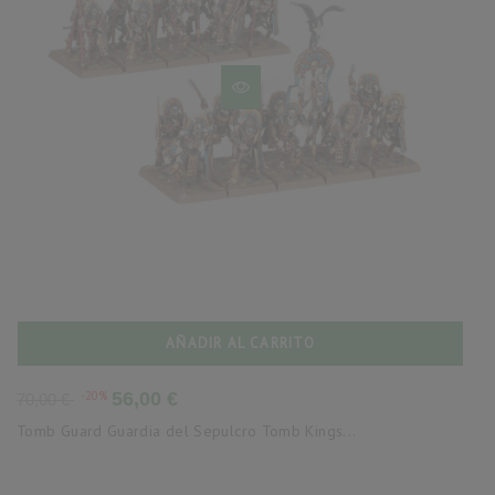
AÑADIR AL CARRITO
Precio
Precio
-20%
56,00 €
70,00 €
base
Tomb Guard Guardia del Sepulcro Tomb Kings...