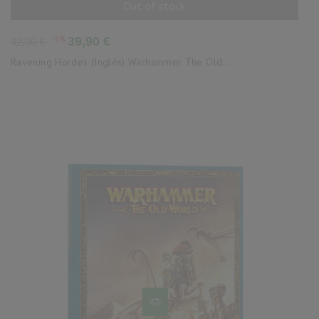
Out of stock
AÑADIR AL CARRITO
Precio
Precio
-5%
39,90 €
42,00 €
base
Ravening Hordes (Inglés) Warhammer The Old...