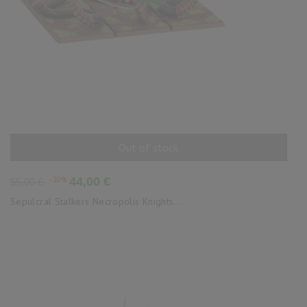
Out of stock
AÑADIR AL CARRITO
Precio
Precio
-20%
44,00 €
55,00 €
base
Sepulcral Stalkers Necropolis Knights...