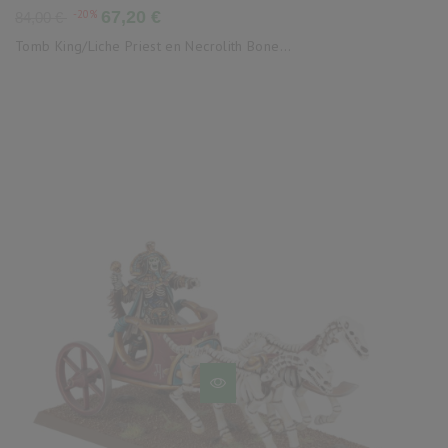
Precio
Precio
-20%
67,20 €
84,00 €
base
Tomb King/Liche Priest en Necrolith Bone...