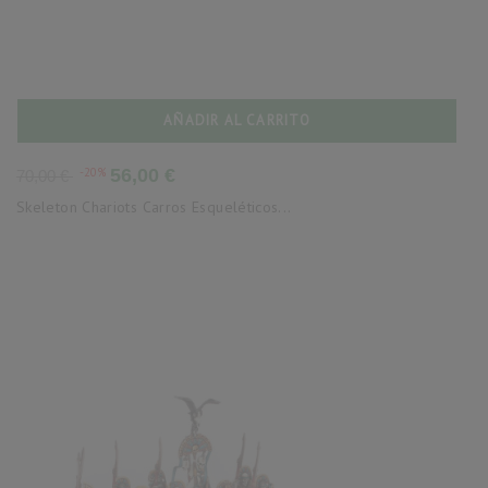
AÑADIR AL CARRITO
Precio
Precio
-20%
56,00 €
70,00 €
base
Skeleton Chariots Carros Esqueléticos...