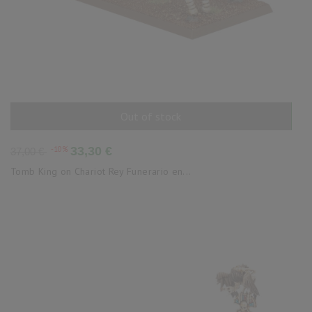
Out of stock
AÑADIR AL CARRITO
Precio
Precio
-10%
33,30 €
37,00 €
base
Tomb King on Chariot Rey Funerario en...