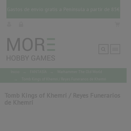
Gastos de envío gratis a Península a partir de 85€
Inicio
→
FANTASÍA
→
Warhammer The Old World
→
Tomb Kings of Khemri / Reyes Funerarios de Khemri
Tomb Kings of Khemri / Reyes Funerarios
de Khemri