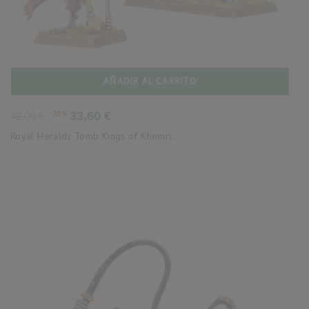
AÑADIR AL CARRITO
Precio
Precio
-20%
33,60 €
42,00 €
base
Royal Heralds Tomb Kings of Khemri...