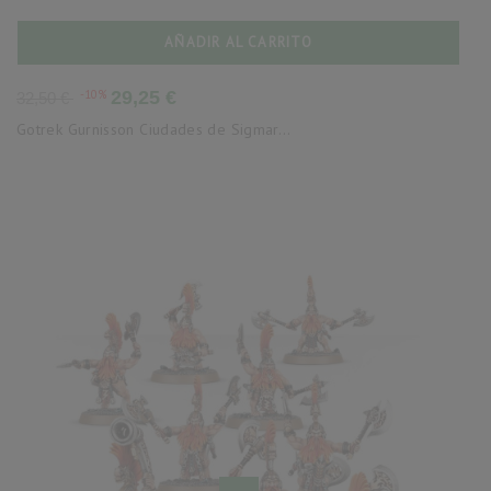
AÑADIR AL CARRITO
Precio
Precio
-10%
29,25 €
32,50 €
base
Gotrek Gurnisson Ciudades de Sigmar...