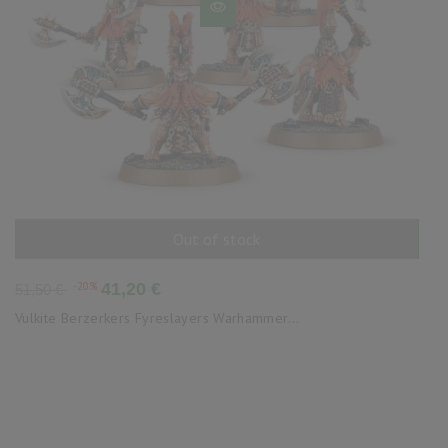
Out of stock
AÑADIR AL CARRITO
Precio
Precio
-20%
41,20 €
51,50 €
base
Vulkite Berzerkers Fyreslayers Warhammer...