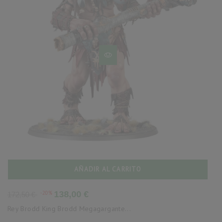
AÑADIR AL CARRITO
Precio
Precio
-20%
138,00 €
172,50 €
base
Rey Brodd King Brodd Megagargante...