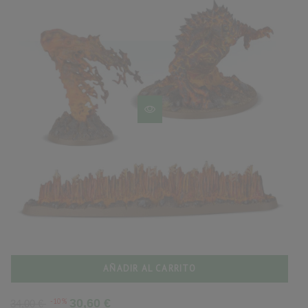
AÑADIR AL CARRITO
Precio
Precio
-10%
30,60 €
34,00 €