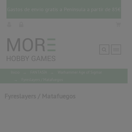
Gastos de envío gratis a Península a partir de 85€
Inicio
→
FANTASÍA
→
Warhammer Age of Sigmar
→
Fyreslayers / Matafuegos
Fyreslayers / Matafuegos