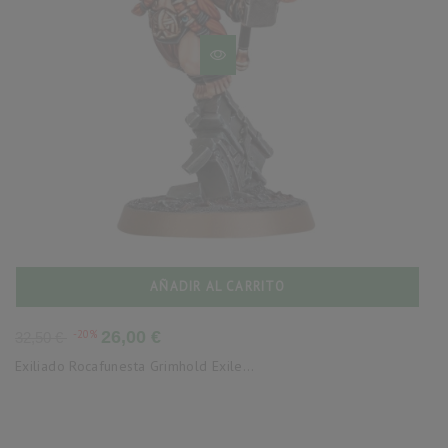
AÑADIR AL CARRITO
Precio
Precio
-20%
26,00 €
32,50 €
base
Exiliado Rocafunesta Grimhold Exile...