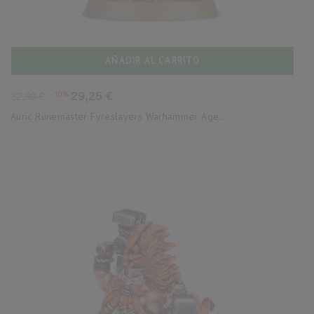
AÑADIR AL CARRITO
Precio
Precio
-10%
29,25 €
32,50 €
base
Auric Runemaster Fyreslayers Warhammer Age...