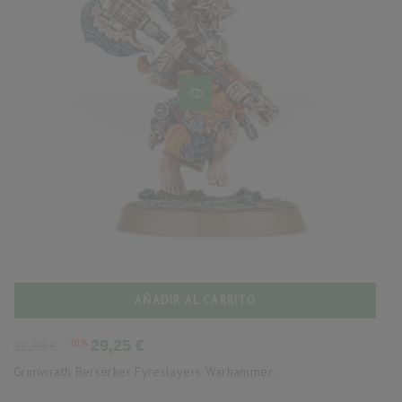
AÑADIR AL CARRITO
Precio
Precio
-10%
29,25 €
32,50 €
base
Grimwrath Berserker Fyreslayers Warhammer...