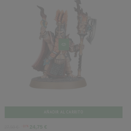
AÑADIR AL CARRITO
Precio
Precio
-10%
24,75 €
27,50 €