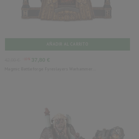
AÑADIR AL CARRITO
Precio
Precio
-10%
37,80 €
42,00 €
base
Magmic Battleforge Fyreslayers Warhammer...