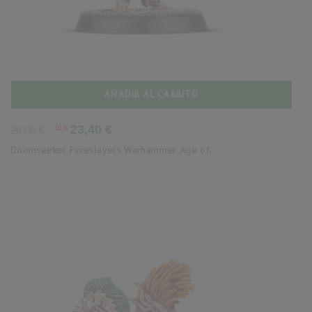
AÑADIR AL CARRITO
Precio
Precio
-10%
23,40 €
26,00 €
base
Doomseeker Fyreslayers Warhammer Age of...