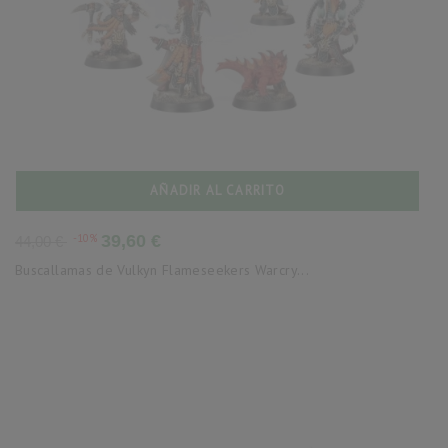
AÑADIR AL CARRITO
Precio
Precio
-10%
39,60 €
44,00 €
base
Buscallamas de Vulkyn Flameseekers Warcry...