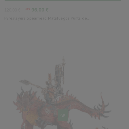
Precio
Precio
-20%
96,00 €
120,00 €
base
Fyreslayers Spearhead Matafuegos Punta de...