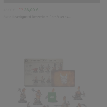
Precio
Precio
-20%
36,00 €
45,00 €
base
Auric Hearthguard Berzerkers Bersérkeres...