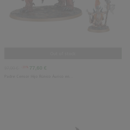
Out of stock
AÑADIR AL CARRITO
Precio
Precio
-20%
77,60 €
97,00 €
base
Padre Censor Hijo Rúnico Áurico en...