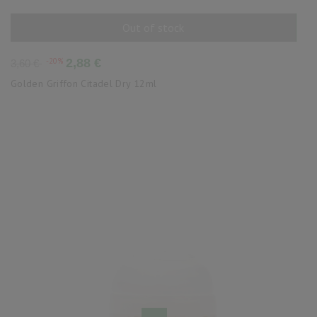
Out of stock
AÑADIR AL CARRITO
Precio
Precio
-20%
2,88 €
3,60 €
base
Golden Griffon Citadel Dry 12ml