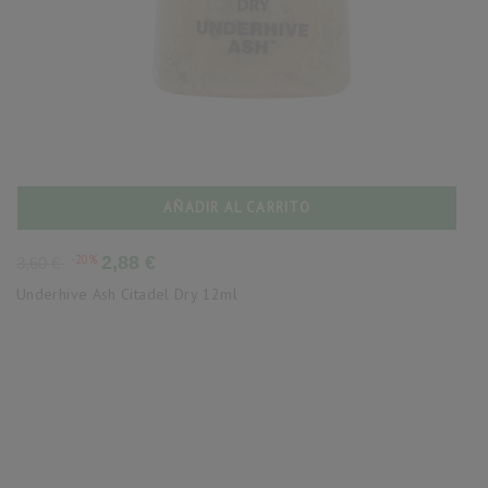
AÑADIR AL CARRITO
Precio
Precio
-20%
2,88 €
3,60 €
base
Underhive Ash Citadel Dry 12ml