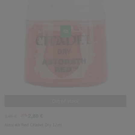
Out of stock
AÑADIR AL CARRITO
Precio
Precio
-20%
2,88 €
3,60 €
base
Astorath Red Citadel Dry 12ml