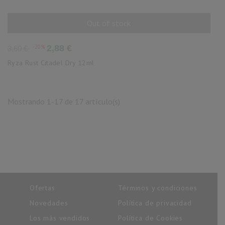
Out of stock
AÑADIR AL CARRITO
Precio
Precio
-20%
2,88 €
3,60 €
base
Ryza Rust Citadel Dry 12ml
Mostrando 1-17 de 17 artículo(s)
Ofertas
Términos y condiciones
Novedades
Política de privacidad
Los más vendidos
Política de Cookies