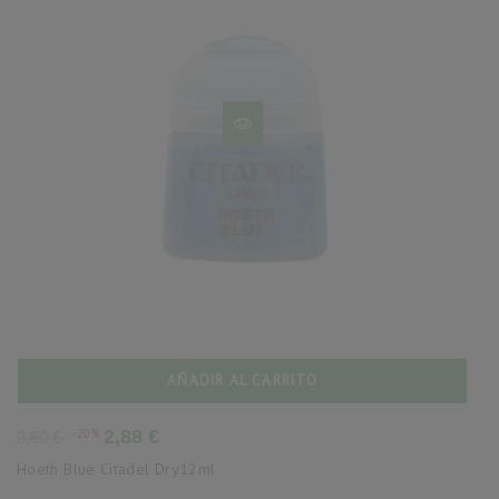
AÑADIR AL CARRITO
Precio
Precio
-20%
2,88 €
3,60 €
base
Hoeth Blue Citadel Dry12ml