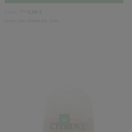
Precio
Precio
-20%
2,88 €
3,60 €
base
Lucius Lilac Citadel Dry 12ml