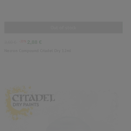
Out of stock
AÑADIR AL CARRITO
Precio
Precio
-20%
2,88 €
3,60 €
base
Necron Compound Citadel Dry 12ml