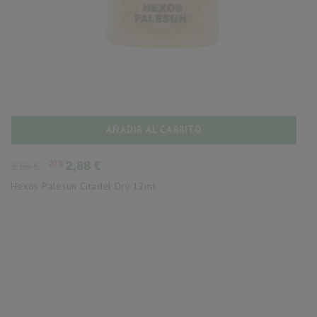
AÑADIR AL CARRITO
Precio
Precio
-20%
2,88 €
3,60 €
base
Hexos Palesun Citadel Dry 12ml