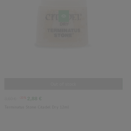
Out of stock
AÑADIR AL CARRITO
Precio
Precio
-20%
2,88 €
3,60 €
base
Terminatus Stone Citadel Dry 12ml