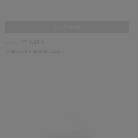
Out of stock
AÑADIR AL CARRITO
Precio
Precio
-20%
2,88 €
3,60 €
base
Tyrant Skull Citadel Dry 12ml