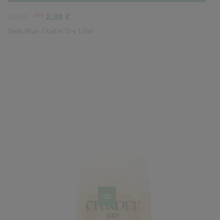
Precio
Precio
-20%
2,88 €
3,60 €
base
Skink Blue Citadel Dry 12ml