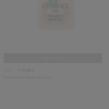
Out of stock
AÑADIR AL CARRITO
Precio
Precio
-20%
2,88 €
3,60 €
base
Praxeti White Citadel Dry 12ml