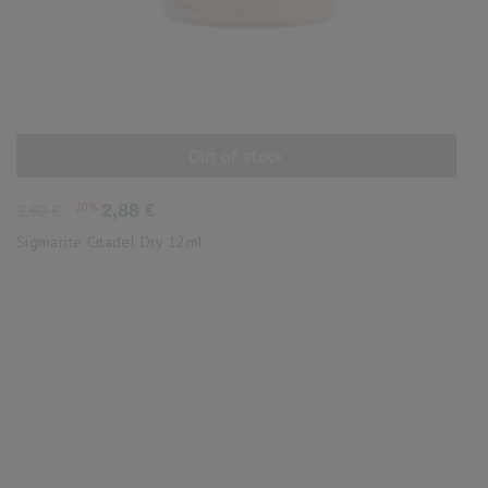
Out of stock
AÑADIR AL CARRITO
Precio
Precio
-20%
2,88 €
3,60 €
base
Sigmarite Citadel Dry 12ml