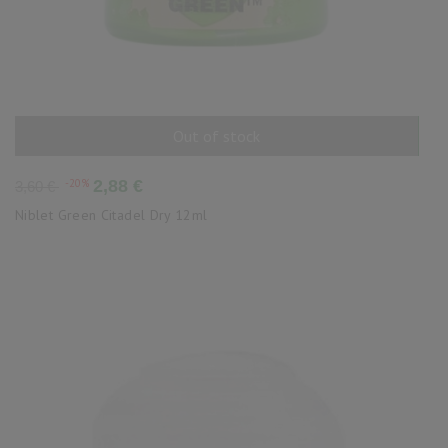
Out of stock
AÑADIR AL CARRITO
Precio
Precio
-20%
2,88 €
3,60 €
base
Niblet Green Citadel Dry 12ml