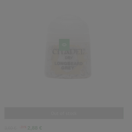
Out of stock
AÑADIR AL CARRITO
Precio
Precio
-20%
2,88 €
3,60 €