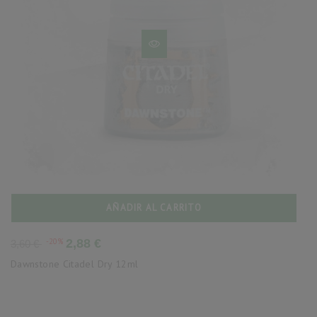
AÑADIR AL CARRITO
Precio
Precio
-20%
2,88 €
3,60 €
base
Dawnstone Citadel Dry 12ml