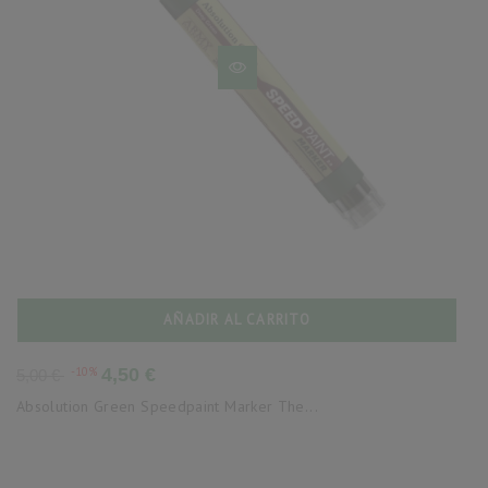
AÑADIR AL CARRITO
Precio
Precio
-10%
4,50 €
5,00 €
base
Absolution Green Speedpaint Marker The...