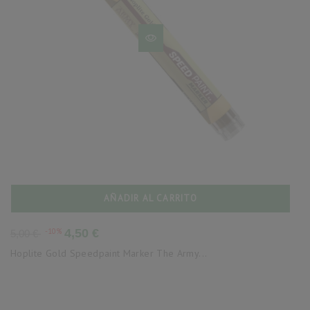
AÑADIR AL CARRITO
Precio
Precio
-10%
4,50 €
5,00 €
base
Hoplite Gold Speedpaint Marker The Army...