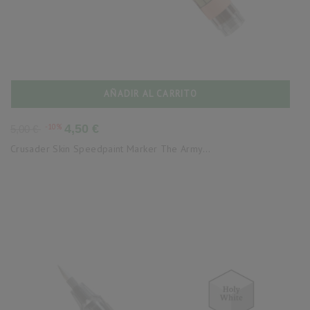
AÑADIR AL CARRITO
Precio
Precio
-10%
4,50 €
5,00 €
base
Crusader Skin Speedpaint Marker The Army...