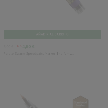
AÑADIR AL CARRITO
Precio
Precio
-10%
4,50 €
5,00 €
base
Purple Swarm Speedpaint Marker The Army...