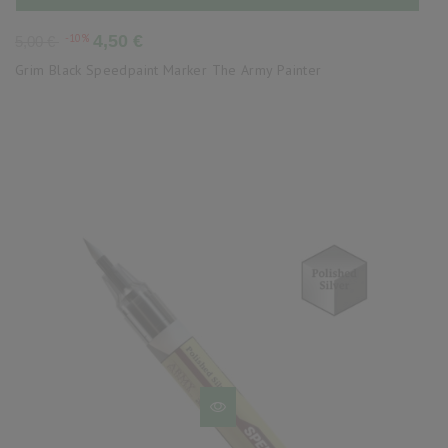
Precio
Precio
-10%
4,50 €
5,00 €
base
Grim Black Speedpaint Marker The Army Painter