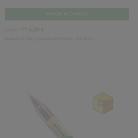
AÑADIR AL CARRITO
Precio
Precio
-10%
4,50 €
5,00 €
base
Gravelord Grey Speedpaint Marker The Army...