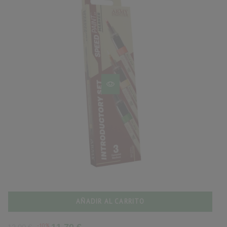
AÑADIR AL CARRITO
Precio
Precio
-10%
11,70 €