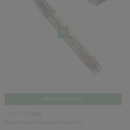
AÑADIR AL CARRITO
Precio
Precio
-10%
4,50 €
5,00 €
base
Hardened Leather Speedpaint Marker The...