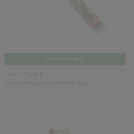
AÑADIR AL CARRITO
Precio
Precio
-10%
4,50 €
5,00 €
base
Fire Giant Orange Speedpaint Marker The...