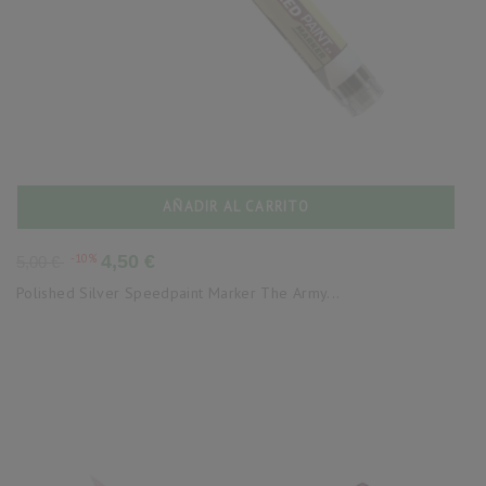
AÑADIR AL CARRITO
Precio
Precio
-10%
4,50 €
5,00 €
base
Polished Silver Speedpaint Marker The Army...