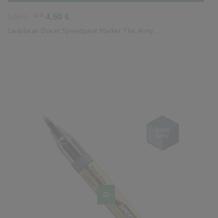
Precio
Precio
-10%
4,50 €
5,00 €
base
Caribbean Ocean Speedpaint Marker The Army...