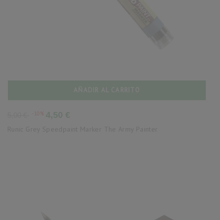
AÑADIR AL CARRITO
Precio
Precio
-10%
4,50 €
5,00 €
base
Runic Grey Speedpaint Marker The Army Painter