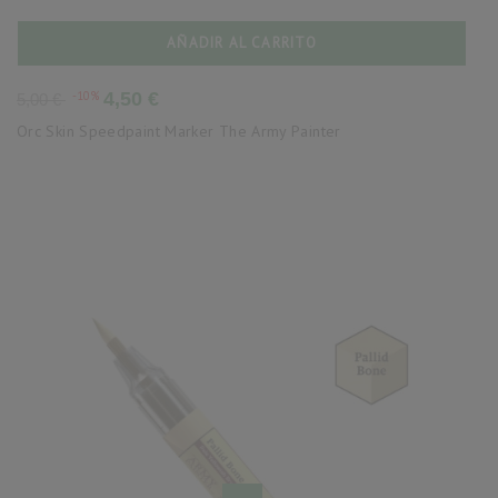
AÑADIR AL CARRITO
Precio
Precio
-10%
4,50 €
5,00 €
base
Orc Skin Speedpaint Marker The Army Painter