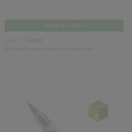
AÑADIR AL CARRITO
Precio
Precio
-10%
4,50 €
5,00 €
base
Blood Red Speedpaint Marker The Army Painter