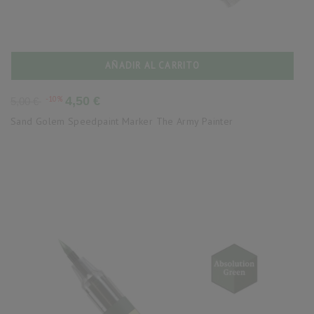
AÑADIR AL CARRITO
Precio
Precio
-10%
4,50 €
5,00 €
base
Sand Golem Speedpaint Marker The Army Painter