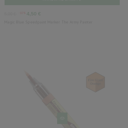
Precio
Precio
-10%
4,50 €
5,00 €
base
Magic Blue Speedpaint Marker The Army Painter