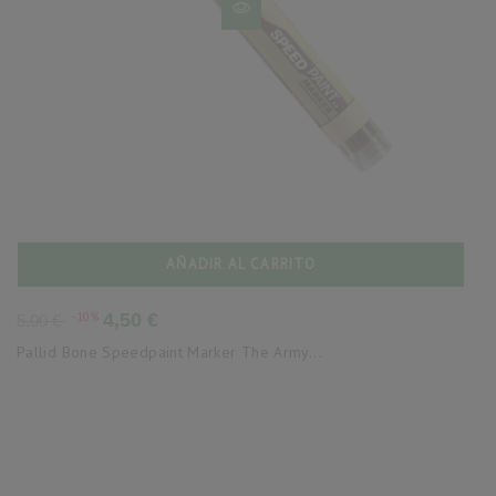
AÑADIR AL CARRITO
Precio
Precio
-10%
4,50 €
5,00 €
base
Pallid Bone Speedpaint Marker The Army...