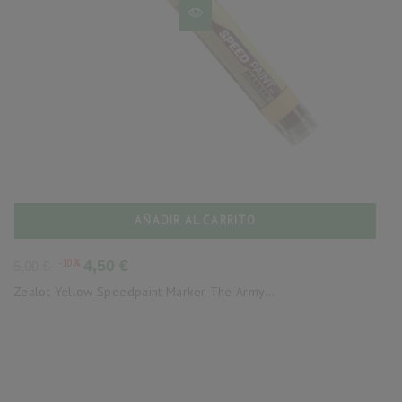
AÑADIR AL CARRITO
Precio
Precio
-10%
4,50 €
5,00 €
base
Zealot Yellow Speedpaint Marker The Army...