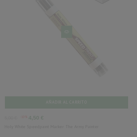
AÑADIR AL CARRITO
Precio
Precio
-10%
4,50 €
5,00 €
base
Holy White Speedpaint Marker The Army Painter