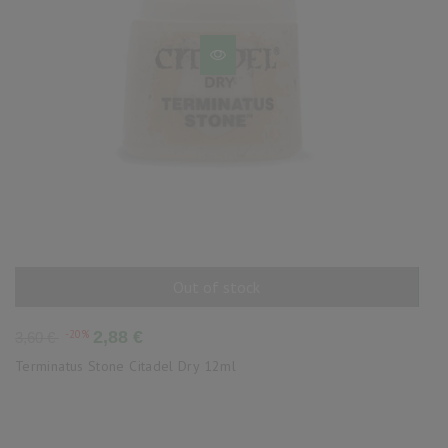
Out of stock
AÑADIR AL CARRITO
Precio
Precio
-20%
2,88 €
3,60 €
base
Terminatus Stone Citadel Dry 12ml