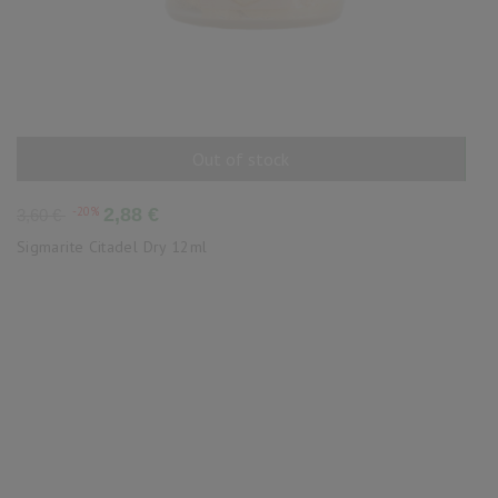
Out of stock
AÑADIR AL CARRITO
Precio
Precio
-20%
2,88 €
3,60 €
base
Sigmarite Citadel Dry 12ml