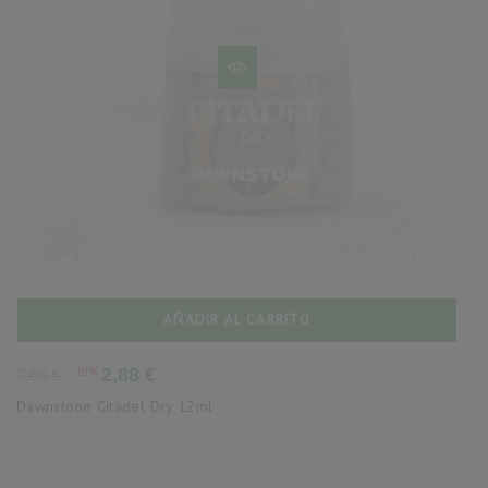
AÑADIR AL CARRITO
Precio
Precio
-20%
2,88 €
3,60 €
base
Dawnstone Citadel Dry 12ml