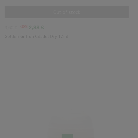
Out of stock
AÑADIR AL CARRITO
Precio
Precio
-20%
2,88 €
3,60 €
base
Golden Griffon Citadel Dry 12ml