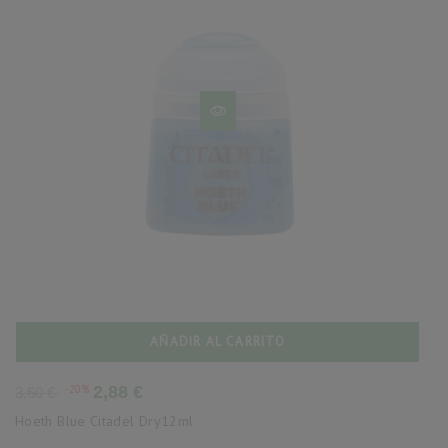
AÑADIR AL CARRITO
Precio
Precio
-20%
2,88 €
3,60 €
base
Hoeth Blue Citadel Dry12ml