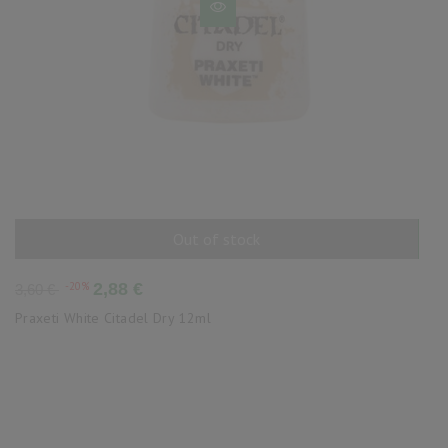
Out of stock
AÑADIR AL CARRITO
Precio
Precio
-20%
2,88 €
3,60 €
base
Praxeti White Citadel Dry 12ml