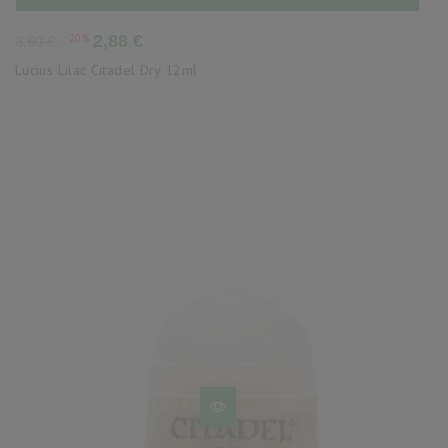
Precio
Precio
-20%
2,88 €
3,60 €
base
Lucius Lilac Citadel Dry 12ml