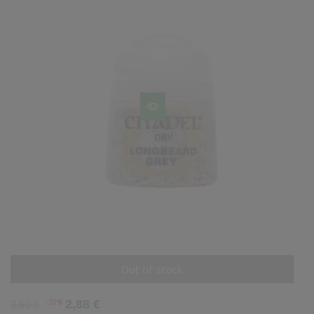
Out of stock
AÑADIR AL CARRITO
Precio
Precio
-20%
2,88 €
3,60 €