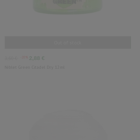
Out of stock
AÑADIR AL CARRITO
Precio
Precio
-20%
2,88 €
3,60 €
base
Niblet Green Citadel Dry 12ml