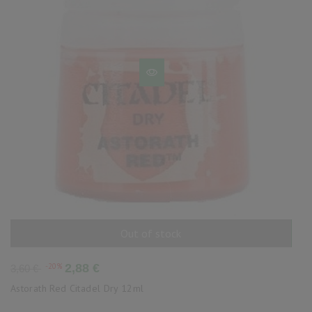
Out of stock
AÑADIR AL CARRITO
Precio
Precio
-20%
2,88 €
3,60 €
base
Astorath Red Citadel Dry 12ml