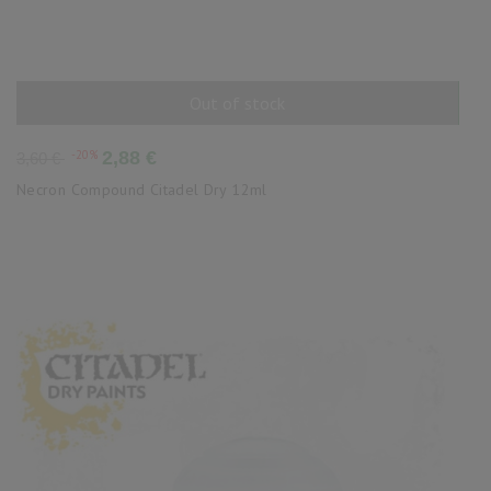
Out of stock
AÑADIR AL CARRITO
Precio
Precio
-20%
2,88 €
3,60 €
base
Necron Compound Citadel Dry 12ml