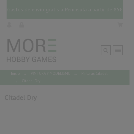
Gastos de envío gratis a Península a partir de 85€
Inicio
→
PINTURA Y MODELISMO
→
Pinturas Citadel
→
Citadel Dry
Citadel Dry