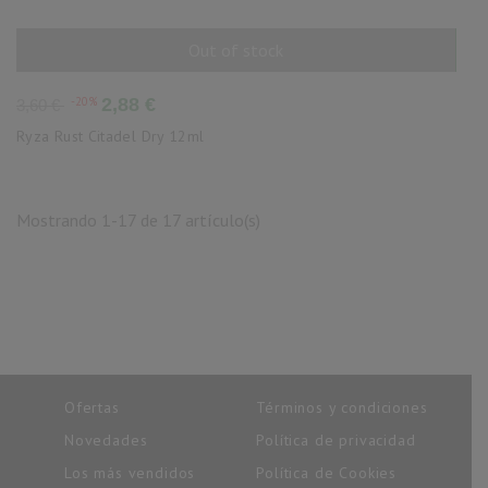
Out of stock
AÑADIR AL CARRITO
Precio
Precio
-20%
2,88 €
3,60 €
base
Ryza Rust Citadel Dry 12ml
Mostrando 1-17 de 17 artículo(s)
Ofertas
Términos y condiciones
Novedades
Política de privacidad
Los más vendidos
Política de Cookies