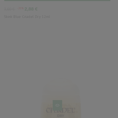
Precio
Precio
-20%
2,88 €
3,60 €
base
Skink Blue Citadel Dry 12ml