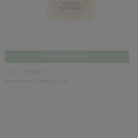
AÑADIR AL CARRITO
Precio
Precio
-20%
2,88 €
3,60 €
base
Hexos Palesun Citadel Dry 12ml