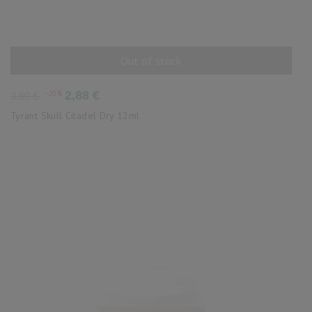
Out of stock
AÑADIR AL CARRITO
Precio
Precio
-20%
2,88 €
3,60 €
base
Tyrant Skull Citadel Dry 12ml