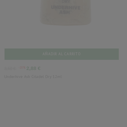
AÑADIR AL CARRITO
Precio
Precio
-20%
2,88 €
3,60 €
base
Underhive Ash Citadel Dry 12ml