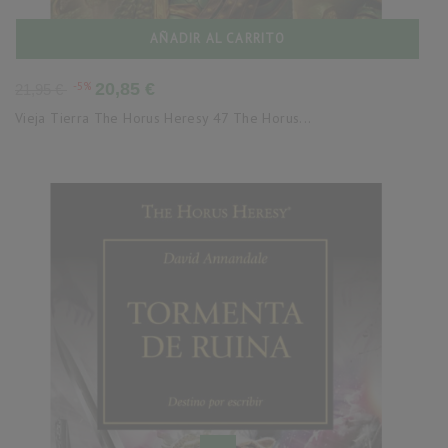
AÑADIR AL CARRITO
Precio
Precio
-5%
20,85 €
21,95 €
base
Vieja Tierra The Horus Heresy 47 The Horus...