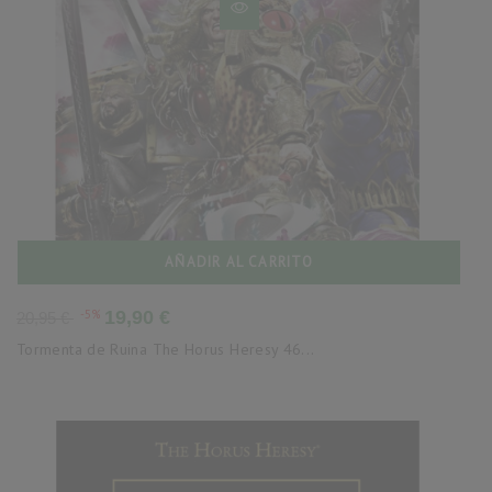
AÑADIR AL CARRITO
Precio
Precio
-5%
19,90 €
20,95 €
base
Tormenta de Ruina The Horus Heresy 46...