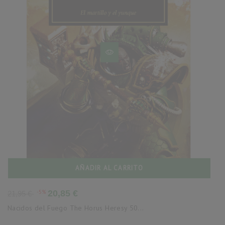
AÑADIR AL CARRITO
Precio
Precio
-5%
20,85 €
21,95 €
base
Nacidos del Fuego The Horus Heresy 50...