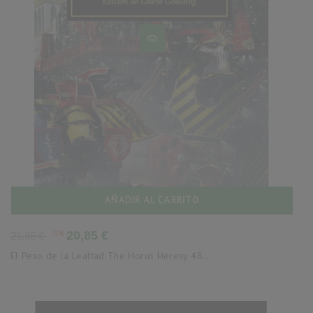
AÑADIR AL CARRITO
Precio
Precio
-5%
20,85 €
21,95 €
base
El Peso de la Lealtad The Horus Heresy 48...