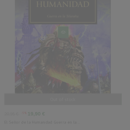
Out of stock
AÑADIR AL CARRITO
Precio
Precio
-5%
19,90 €
20,95 €
base
El Señor de la Humanidad Guerra en la...