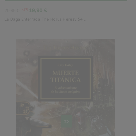
Precio
Precio
-5%
19,90 €
20,95 €
base
La Daga Enterrada The Horus Heresy 54...