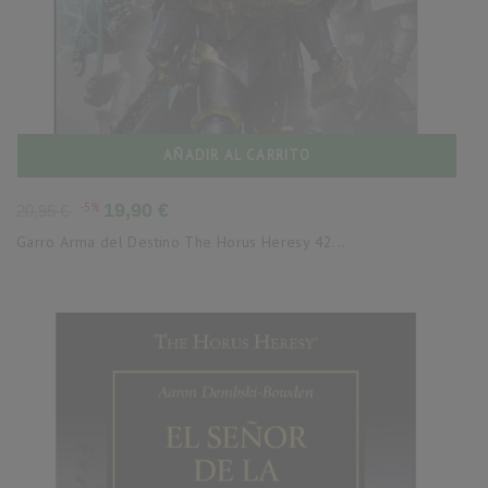
AÑADIR AL CARRITO
Precio
Precio
-5%
19,90 €
20,95 €
base
Garro Arma del Destino The Horus Heresy 42...