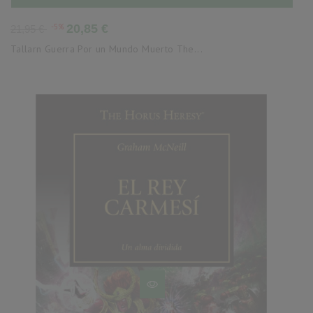
Precio
Precio
-5%
20,85 €
21,95 €
base
Tallarn Guerra Por un Mundo Muerto The...