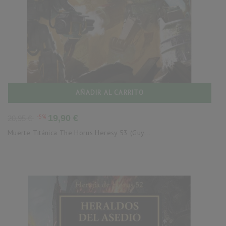
AÑADIR AL CARRITO
Precio
Precio
-5%
19,90 €
20,95 €
base
Muerte Titánica The Horus Heresy 53 (Guy...