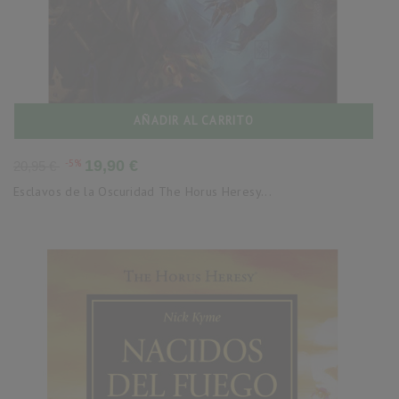
AÑADIR AL CARRITO
Precio
Precio
-5%
19,90 €
20,95 €
base
Esclavos de la Oscuridad The Horus Heresy...