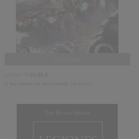
Out of stock
AÑADIR AL CARRITO
Precio
Precio
-5%
20,85 €
21,95 €
base
El Rey Carmesí Un Alma Dividida The Horus...