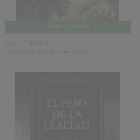
AÑADIR AL CARRITO
Precio
Precio
-5%
19,90 €
20,95 €
base
La Perdición del Lobo The Horus Heresy 49...