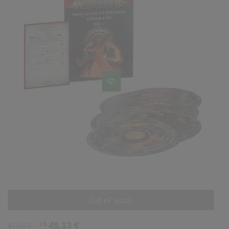
Out of stock
AÑADIR AL CARRITO
Precio
Precio
-5%
45,13 €
47,50 €