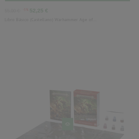
Precio
Precio
-5%
52,25 €
55,00 €
base
Libro Básico (Castellano) Warhammer Age of...