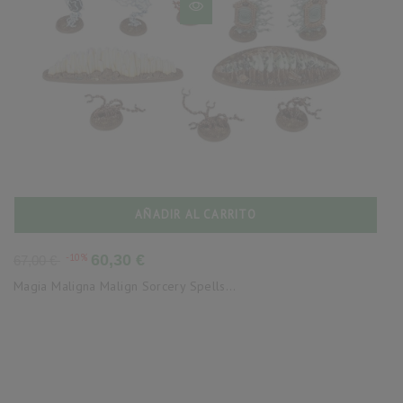
AÑADIR AL CARRITO
Precio
Precio
-10%
60,30 €
67,00 €
base
Magia Maligna Malign Sorcery Spells...