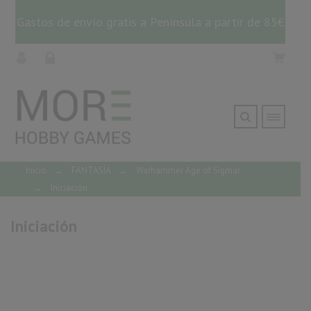
Gastos de envío gratis a Península a partir de 85€
Inicio
→
FANTASÍA
→
Warhammer Age of Sigmar
→
Iniciación
Iniciación