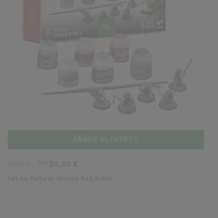
AÑADIR AL CARRITO
Precio
Precio
-20%
24,00 €
30,00 €
base
Set de Pinturas Skaven 4a Edición...