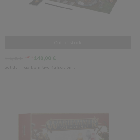
Out of stock
AÑADIR AL CARRITO
Precio
Precio
-20%
140,00 €
175,00 €
base
Set de Inicio Definitivo 4a Edición...