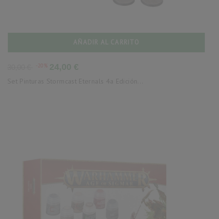
AÑADIR AL CARRITO
Precio
Precio
-20%
24,00 €
30,00 €
base
Set Pinturas Stormcast Eternals 4a Edición...