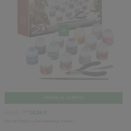
AÑADIR AL CARRITO
Precio
Precio
-20%
28,00 €
35,00 €
base
Set de Pintura y Herramientas Paints +...