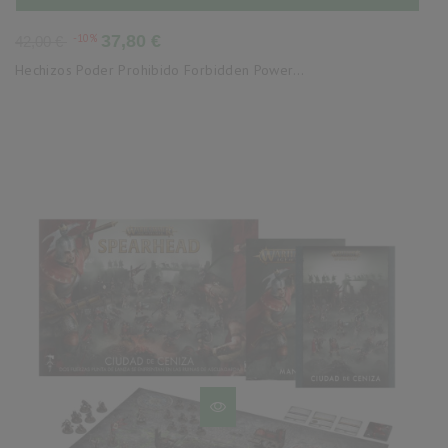
Precio
Precio
-10%
37,80 €
42,00 €
base
Hechizos Poder Prohibido Forbidden Power...