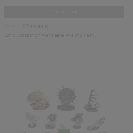
Out of stock
AÑADIR AL CARRITO
Precio
Precio
-20%
12,00 €
15,00 €
base
Cómo Empezar con Warhammer Age of Sigmar...