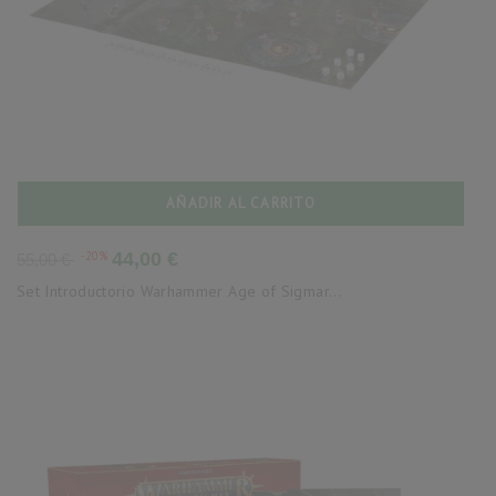
AÑADIR AL CARRITO
Precio
Precio
-20%
44,00 €
55,00 €
base
Set Introductorio Warhammer Age of Sigmar...