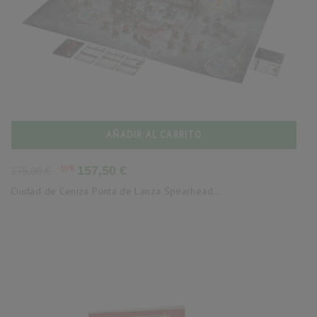
AÑADIR AL CARRITO
Precio
Precio
-10%
157,50 €
175,00 €
base
Ciudad de Ceniza Punta de Lanza Spearhead...