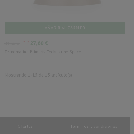
AÑADIR AL CARRITO
Precio
Precio
-20%
27,60 €
34,50 €
base
Tecnomarine Primaris Techmarine Space...
Mostrando 1-15 de 15 artículo(s)
Ofertas
Términos y condiciones