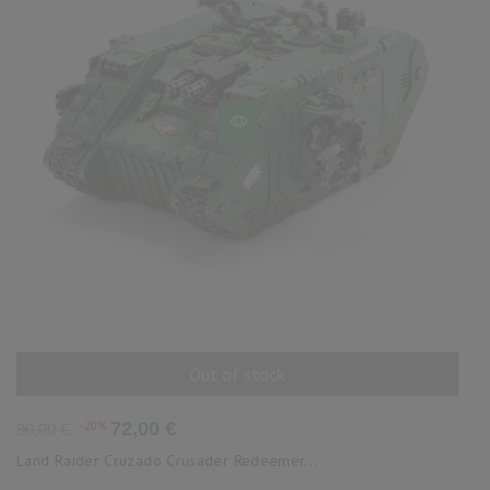
Out of stock
AÑADIR AL CARRITO
Precio
Precio
-20%
72,00 €
90,00 €
base
Land Raider Cruzado Crusader Redeemer...