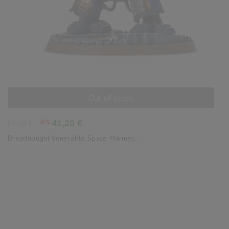
Out of stock
AÑADIR AL CARRITO
Precio
Precio
-20%
41,20 €
51,50 €
base
Dreadnought Venerable Space Marines...