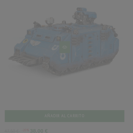
AÑADIR AL CARRITO
Precio
Precio
-20%
38,00 €
47,50 €