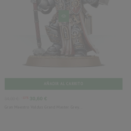
AÑADIR AL CARRITO
Precio
Precio
-10%
30,60 €
34,00 €
base
Gran Maestro Voldus Grand Master Grey...