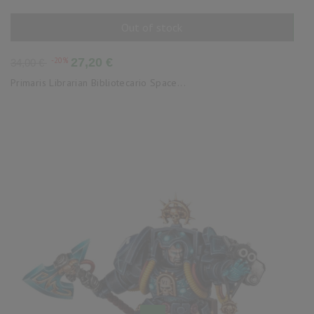
Out of stock
AÑADIR AL CARRITO
Precio
Precio
-20%
27,20 €
34,00 €
base
Primaris Librarian Bibliotecario Space...