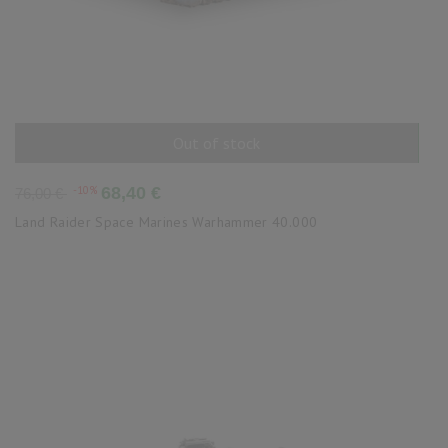
Out of stock
AÑADIR AL CARRITO
Precio
Precio
-10%
68,40 €
76,00 €
base
Land Raider Space Marines Warhammer 40.000