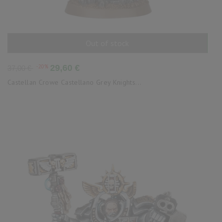
Out of stock
AÑADIR AL CARRITO
Precio
Precio
-20%
29,60 €
37,00 €
base
Castellan Crowe Castellano Grey Knights...