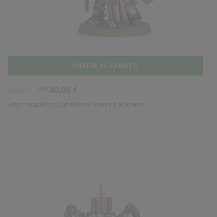
AÑADIR AL CARRITO
Precio
Precio
-20%
40,00 €
50,00 €
base
Exterminadores Caballeros Grises Paladines...