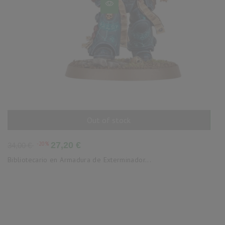
Out of stock
AÑADIR AL CARRITO
Precio
Precio
-20%
27,20 €
34,00 €
base
Bibliotecario en Armadura de Exterminador...