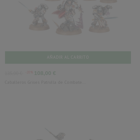
AÑADIR AL CARRITO
Precio
Precio
-20%
108,00 €
135,00 €
base
Caballeros Grises Patrulla de Combate...