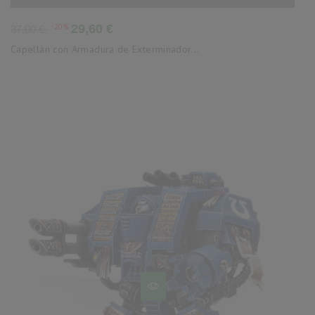
Precio
Precio
-20%
29,60 €
37,00 €
base
Capellán con Armadura de Exterminador...