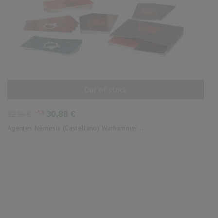
Out of stock
AÑADIR AL CARRITO
Precio
Precio
-5%
30,88 €
32,50 €
base
Agentes Némesis (Castellano) Warhammer...