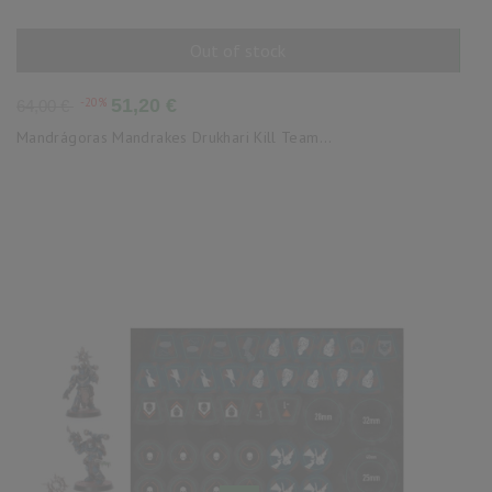
Out of stock
AÑADIR AL CARRITO
Precio
Precio
-20%
51,20 €
64,00 €
base
Mandrágoras Mandrakes Drukhari Kill Team...