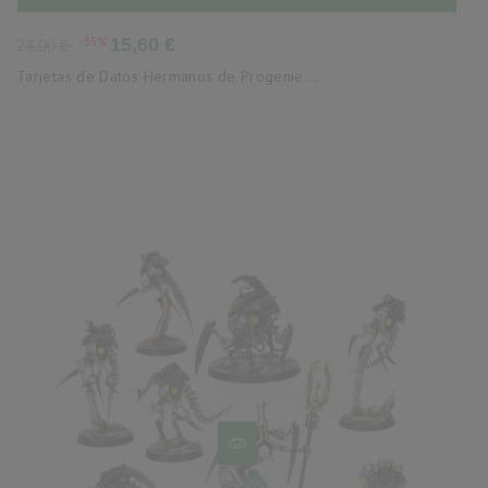
Precio
Precio
-35%
15,60 €
24,00 €
base
Tarjetas de Datos Hermanos de Progenie...