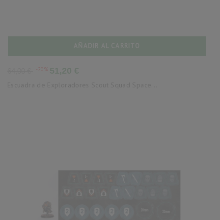
AÑADIR AL CARRITO
Precio
Precio
-20%
51,20 €
64,00 €
base
Escuadra de Exploradores Scout Squad Space...