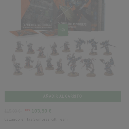
AÑADIR AL CARRITO
Precio
Precio
-10%
103,50 €
115,00 €
base
Cazando en las Sombras Kill Team