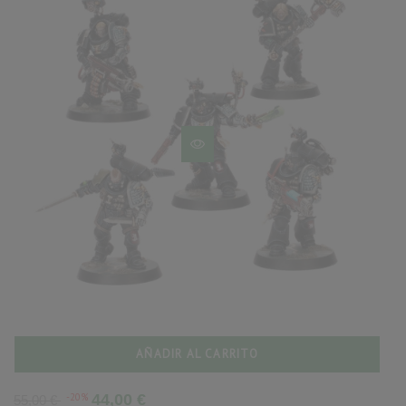
AÑADIR AL CARRITO
Precio
Precio
-20%
44,00 €
55,00 €