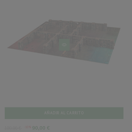
AÑADIR AL CARRITO
Precio
Precio
-10%
90,00 €
100,00 €