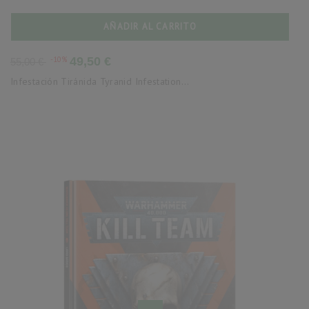
AÑADIR AL CARRITO
Precio
Precio
-10%
49,50 €
55,00 €
base
Infestación Tiránida Tyranid Infestation...