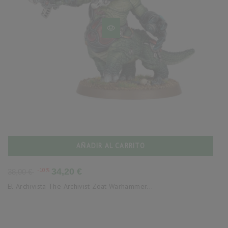
AÑADIR AL CARRITO
Precio
Precio
-10%
34,20 €
38,00 €
base
El Archivista The Archivist Zoat Warhammer...