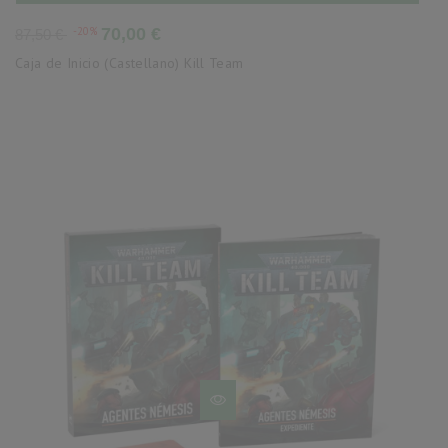
Precio
Precio
-20%
70,00 €
87,50 €
base
Caja de Inicio (Castellano) Kill Team