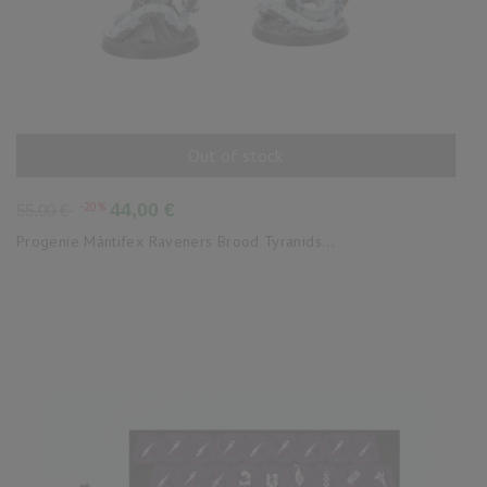
Out of stock
AÑADIR AL CARRITO
Precio
Precio
-20%
44,00 €
55,00 €
base
Progenie Mántifex Raveners Brood Tyranids...