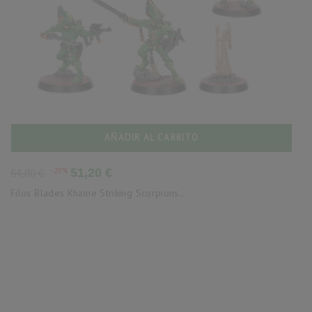
AÑADIR AL CARRITO
Precio
Precio
-20%
51,20 €
64,00 €
base
Filos Blades Khaine Striking Scorpions...