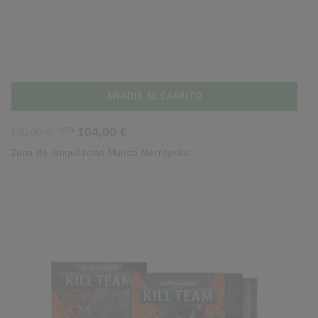
AÑADIR AL CARRITO
Precio
Precio
-20%
104,00 €
130,00 €
base
Zona de Aniquilación Mundo Necrópolis...