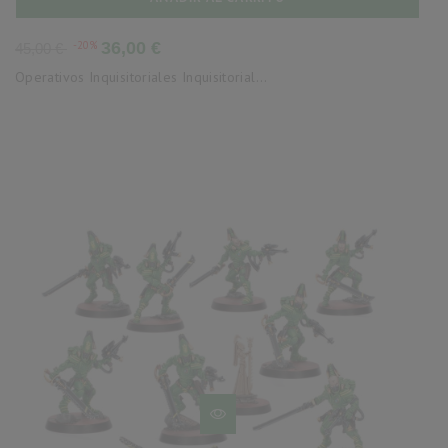
Precio
Precio
-20%
36,00 €
45,00 €
base
Operativos Inquisitoriales Inquisitorial...