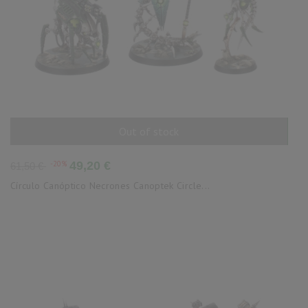
Out of stock
AÑADIR AL CARRITO
Precio
Precio
-20%
49,20 €
61,50 €
base
Círculo Canóptico Necrones Canoptek Circle...