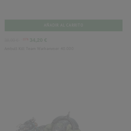
AÑADIR AL CARRITO
Precio
Precio
-10%
34,20 €
38,00 €
base
Ambull Kill Team Warhammer 40.000