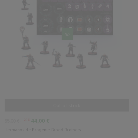
Out of stock
AÑADIR AL CARRITO
Precio
Precio
-20%
44,00 €
55,00 €
base
Hermanos de Progenie Brood Brothers...