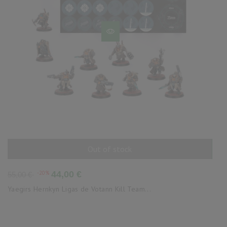
Out of stock
AÑADIR AL CARRITO
Precio
Precio
-20%
44,00 €
55,00 €
base
Yaegirs Hernkyn Ligas de Votann Kill Team...