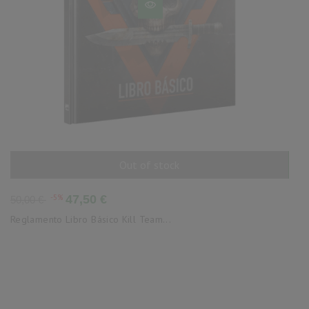
Out of stock
AÑADIR AL CARRITO
Precio
Precio
-5%
47,50 €
50,00 €
base
Reglamento Libro Básico Kill Team...