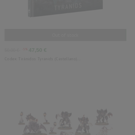
Out of stock
AÑADIR AL CARRITO
Precio
Precio
-5%
47,50 €
50,00 €
base
Codex Tiránidos Tyranids (Castellano)...