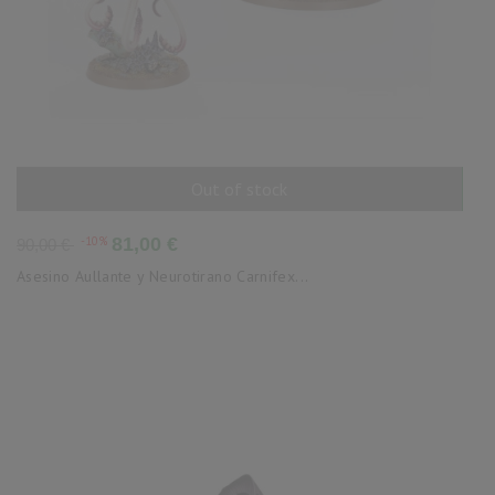
Out of stock
AÑADIR AL CARRITO
Precio
Precio
-10%
81,00 €
90,00 €
base
Asesino Aullante y Neurotirano Carnifex...