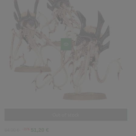
Out of stock
AÑADIR AL CARRITO
Precio
Precio
-20%
51,20 €
64,00 €
base