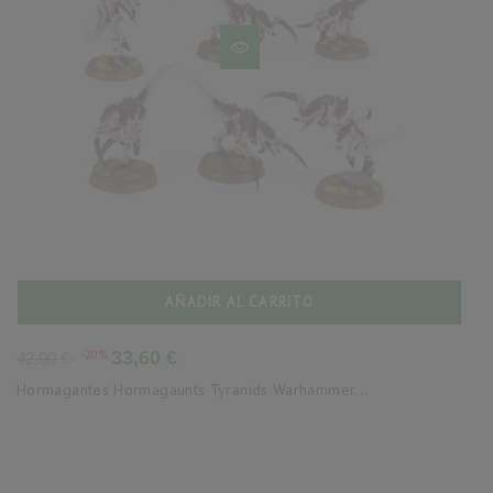
AÑADIR AL CARRITO
Precio
Precio
-20%
33,60 €
42,00 €
base
Hormagantes Hormagaunts Tyranids Warhammer...