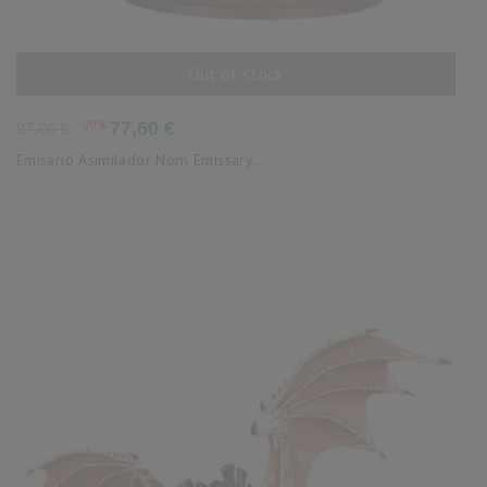
Out of stock
AÑADIR AL CARRITO
Precio
Precio
-20%
77,60 €
97,00 €
base
Emisario Asimilador Norn Emissary...