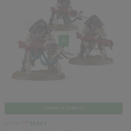
AÑADIR AL CARRITO
Precio
Precio
-20%
53,60 €
67,00 €
base