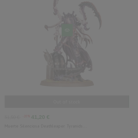
Out of stock
AÑADIR AL CARRITO
Precio
Precio
-20%
41,20 €
51,50 €
base
Muerte Silenciosa Deathleaper Tyranids...