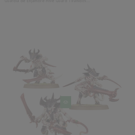
Guardia de Enjambre Hive Guard Tiránidos...