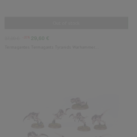
Out of stock
AÑADIR AL CARRITO
Precio
Precio
-20%
29,60 €
37,00 €
base
Termagantes Termagants Tyranids Warhammer...