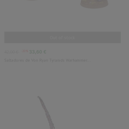
Out of stock
AÑADIR AL CARRITO
Precio
Precio
-20%
33,60 €
42,00 €
base
Saltadores de Von Ryan Tyranids Warhammer...