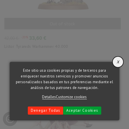
Out of stock
AÑADIR AL CARRITO
Precio
Precio
-20%
33,60 €
42,00 €
base
Líctor Tyranids Warhammer 40.000
X
Este sitio usa cookies propias y de terceros para
enriquecer nuestros servicios y promover anuncios
personalizados basados en tus preferencias mediante el
análisis de tus patrones de navegación.
Detalles
Customize cookies
Denegar Todas
Aceptar Cookies