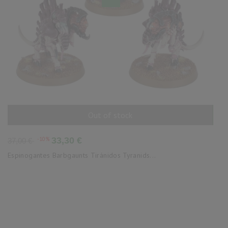
Out of stock
AÑADIR AL CARRITO
Precio
Precio
-10%
33,30 €
37,00 €
base
Espinogantes Barbgaunts Tiránidos Tyranids...