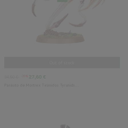
Out of stock
AÑADIR AL CARRITO
Precio
Precio
-20%
27,60 €
34,50 €
base
Parásito de Mortrex Tiránidos Tyranids...