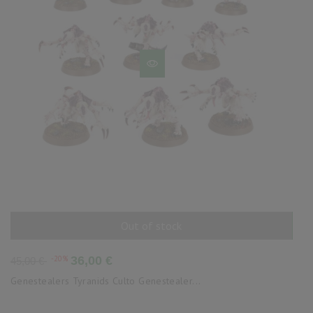
Out of stock
AÑADIR AL CARRITO
Precio
Precio
-20%
36,00 €
45,00 €
base
Genestealers Tyranids Culto Genestealer...