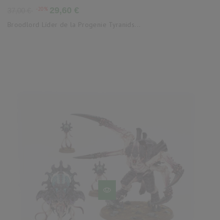
Precio
Precio
-20%
29,60 €
37,00 €
base
Broodlord Líder de la Progenie Tyranids...