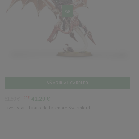
AÑADIR AL CARRITO
Precio
Precio
-20%
41,20 €
51,50 €
base
Hive Tyrant Tirano de Enjambre Swarmlord...