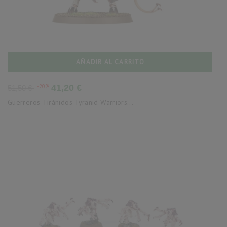
AÑADIR AL CARRITO
Precio
Precio
-20%
41,20 €
51,50 €
base
Guerreros Tiránidos Tyranid Warriors...