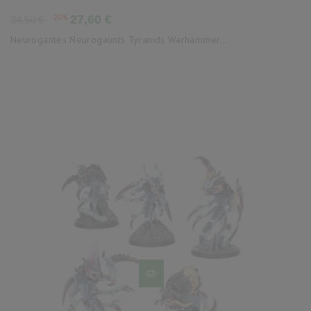
Precio
Precio
-20%
27,60 €
34,50 €
base
Neurogantes Neurogaunts Tyranids Warhammer...