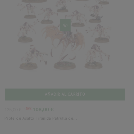
AÑADIR AL CARRITO
Precio
Precio
-20%
108,00 €
135,00 €
base
Prole de Asalto Tiránida Patrulla de...