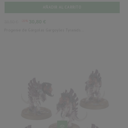
AÑADIR AL CARRITO
Precio
Precio
-20%
30,80 €
38,50 €
base
Progenie de Gárgolas Gargoyles Tyranids...