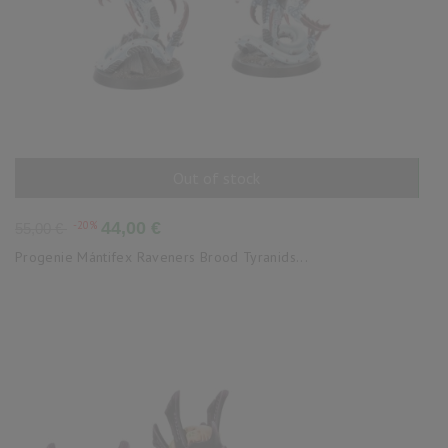
Out of stock
AÑADIR AL CARRITO
Precio
Precio
-20%
44,00 €
55,00 €
base
Progenie Mántifex Raveners Brood Tyranids...