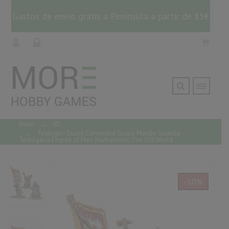
Gastos de envío gratis a Península a partir de 85€
Inicio
→
VD
→
Teutogen Guard Command Grupo Mando Guardia
Teutógena Empire of Men Warhammer The Old World
-10%