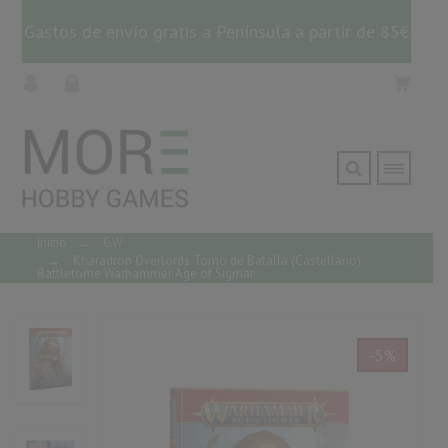
Gastos de envío gratis a Península a partir de 85€
Inicio
→
GW
→
Kharadron Overlords Tomo de Batalla (Castellano)
Battletome Warhammer Age of Sigmar
-5%